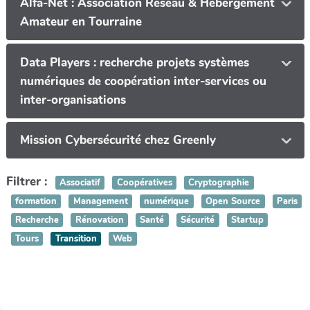
Alfa-Net : Association Réseau & Hébergement
Amateur en Tourraine
Data Players : recherche projets systèmes
numériques de coopération inter-services ou
inter-organisations
Mission Cybersécurité chez Greenly
Filtrer :
Associatif
Coopératives
Cryptographie
formation
Management
numérique
Open Source
Paris
Recherche
Rénovation
Santé
Sécurité
Startup
Tours
Transition
Web