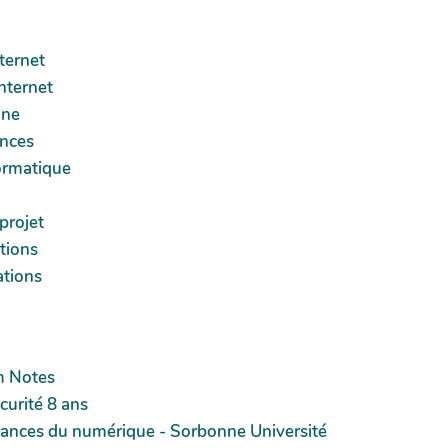
ternet
nternet
nne
ances
ormatique
projet
tions
ations
m Notes
urité 8 ans
ormances du numérique - Sorbonne Université